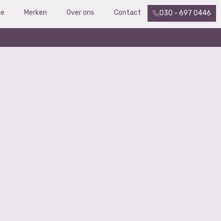
e
Merken
Over ons
Contact
030 - 697 0446