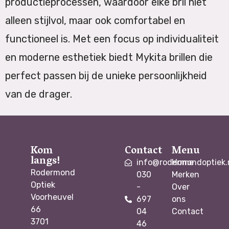
productieprocessen, waardoor elke bril niet
alleen stijlvol, maar ook comfortabel en
functioneel is. Met een focus op individualiteit
en moderne esthetiek biedt Mykita brillen die
perfect passen bij de unieke persoonlijkheid
van de drager.
Kom
Contact
Menu
langs!
info@rodermondoptiek.
Home
Rodermond
030
Merken
Optiek
-
Over
Voorheuvel
697
ons
66
04
Contact
3701
46