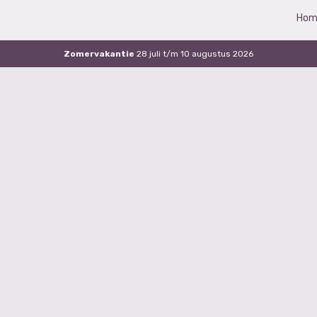
Hom
Zomervakantie
28 juli t/m 10 augustus 2026