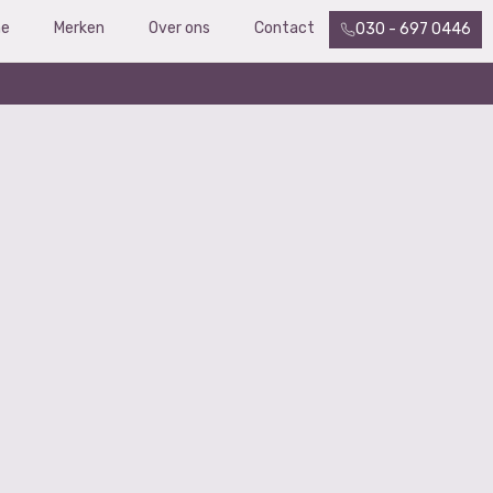
e
Merken
Over ons
Contact
030 - 697 0446